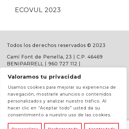
ECOVUL 2023
Todos los derechos reservados © 2023
Camí Font de Penella, 23 | C.P. 46469
BENIPARRELL | 960 727 112 |
ventas@recambiosterramar.com
|
Valoramos tu privacidad
administracion@recambiosterramar.com
Usamos cookies para mejorar su experiencia de
Aviso legal
navegación, mostrarle anuncios o contenidos
personalizados y analizar nuestro tráfico. Al
Política de privacidad
hacer clic en “Aceptar todo” usted da su
consentimiento a nuestro uso de las cookies.
Política de cookies